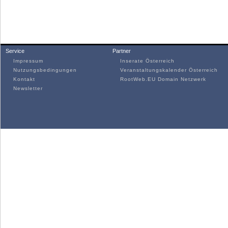
Service
Partner
Impressum
Inserate Österreich
Nutzungsbedingungen
Veranstaltungskalender Österreich
Kontakt
RootWeb.EU Domain Netzwerk
Newsletter