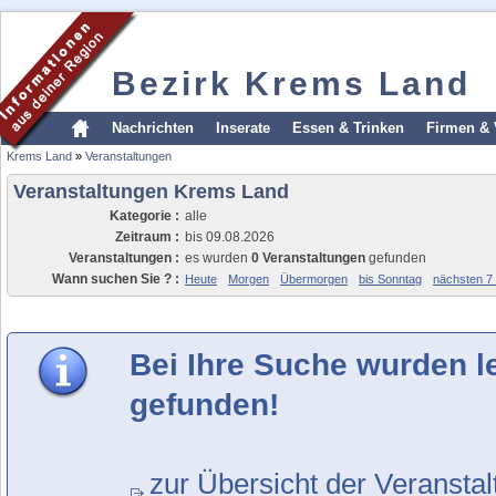
Bezirk Krems Land
Nachrichten
Inserate
Essen & Trinken
Firmen & 
Krems Land
»
Veranstaltungen
Veranstaltungen Krems Land
Kategorie :
alle
Zeitraum :
bis 09.08.2026
Veranstaltungen :
es wurden
0 Veranstaltungen
gefunden
Wann suchen Sie ? :
Heute
Morgen
Übermorgen
bis Sonntag
nächsten 7
Bei Ihre Suche wurden l
gefunden!
zur Übersicht der Veransta