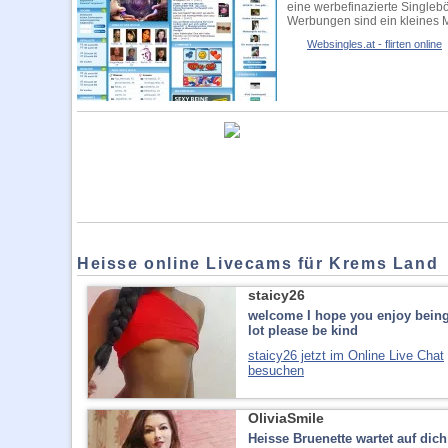
eine werbefinazierte Singleb
Werbungen sind ein kleines Ma
Websingles.at - flirten online
Heisse online Livecams für Krems Land
staicy26
welcome I hope you enjoy being
lot please be kind
staicy26 jetzt im Online Live Chat
besuchen
OliviaSmile
Heisse Bruenette wartet auf dich