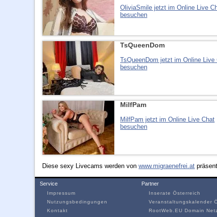
OliviaSmile jetzt im Online Live C
besuchen
TsQueenDom
TsQueenDom jetzt im Online Live
besuchen
MilfPam
MilfPam jetzt im Online Live Chat
besuchen
Diese sexy Livecams werden von
www.migraenefrei.at
präsenti
Service
Partner
Impressum
Inserate Österreich
Nutzungsbedingungen
Veranstaltungskalender Ö
Kontakt
RootWeb.EU Domain Net