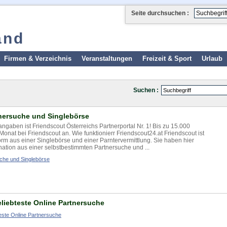
Seite durchsuchen :
and
Firmen & Verzeichnis
Veranstaltungen
Freizeit & Sport
Urlaub
Suchen :
tnersuche und Singlebörse
gaben ist Friendscout Österreichs Partnerportal Nr. 1! Bis zu 15.000
Monat bei Friendscout an. Wie funktionierr Friendscout24.at Friendscout ist
rm aus einer Singlebörse und einer Parntervermittlung. Sie haben hier
nation aus einer selbstbestimmten Partnersuche und ...
uche und Singlebörse
eliebteste Online Partnersuche
teste Online Partnersuche