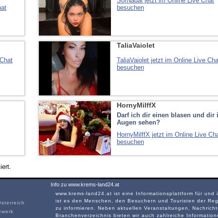
SofNadal jetzt im Online Live Chat
hat
besuchen
TaliaVaiolet
 Chat
TaliaVaiolet jetzt im Online Live Cha
besuchen
HornyMilffX
Darf ich dir einen blasen und dir 
Augen sehen?
HornyMilffX jetzt im Online Live Ch
besuchen
ert.
Info zu www.krems-land24.at
www.krems-land24.at ist eine Informationsplattform für und
ist es den Menschen, den Besuchern und Touristen der Reg
sterreich
zu informieren. Neben aktuellen Veranstaltungen, Nachrich
zwerk
Branchenverzeichnis bieten wir auch zahlreiche Informatio