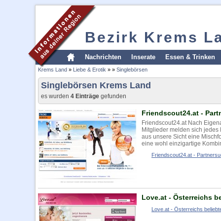
Bezirk Krems L
Nachrichten
Inserate
Essen & Trinken
Krems Land
»
Liebe & Erotik
»
»
Singlebörsen
Singlebörsen Krems Land
es wurden
4 Einträge
gefunden
Friendscout24.at - Par
Friendscout24.at Nach Eigenan
Mitglieder melden sich jedes 
aus unsere Sicht eine Mischfo
eine wohl einzigartige Kombi
Friendscout24.at - Partners
Love.at - Österreichs b
Love.at - Österreichs belieb