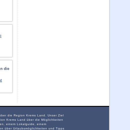
t
in die
at
 über die Region Krems Land. Unser Ziel
ion Krems Land über die Möglichkeiten
ten, einem Lokalguide, einem
nen über Urlaubsmöglichkeiten und Tipps