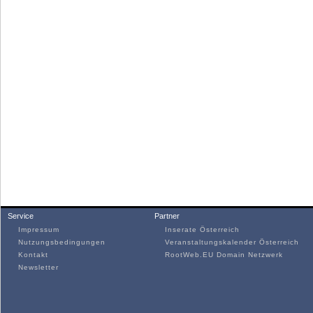
Service
Partner
Impressum
Inserate Österreich
Nutzungsbedingungen
Veranstaltungskalender Österreich
Kontakt
RootWeb.EU Domain Netzwerk
Newsletter