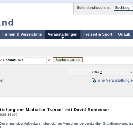
Seite durchsuchen :
and
Firmen & Verzeichnis
Veranstaltungen
Freizeit & Sport
Urlaub
×
×
Enddatum :
...
(1/4)
2
eine Veranstaltung e
den
tiefung der Medialen Trance" mit David Schiesser
2026 15:00
eser intensiver Aufbaukurs richtet sich an Menschen, die bereits über Grundlagenkenntnis
 ...