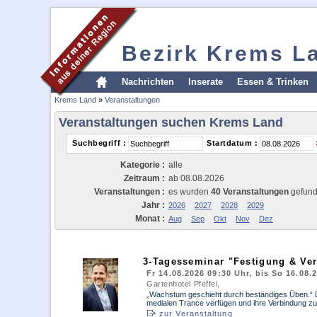
Bezirk Krems L
Nachrichten
Inserate
Essen & Trinken
Krems Land
»
Veranstaltungen
Veranstaltungen suchen Krems Land
Suchbegriff :
Startdatum :
Kategorie :
alle
Zeitraum :
ab 08.08.2026
Veranstaltungen :
es wurden
40 Veranstaltungen
gefun
Jahr :
2026
2027
2028
2029
Monat :
Aug
Sep
Okt
Nov
Dez
3-Tagesseminar "Festigung & Ver
Fr 14.08.2026 09:30 Uhr, bis So 16.08.
Gartenhotel Pfeffel,
„Wachstum geschieht durch beständiges Üben.“ Di
medialen Trance verfügen und ihre Verbindung zur
zur Veranstaltung