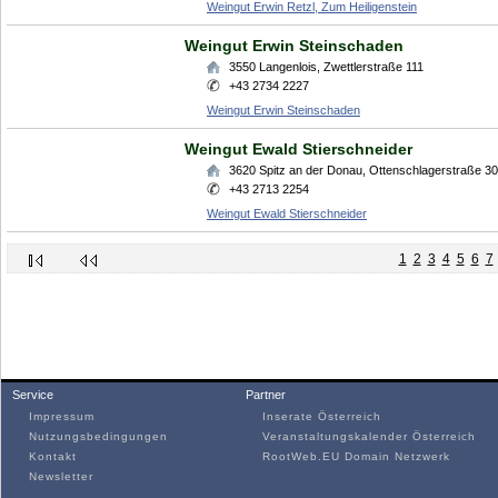
Weingut Erwin Retzl, Zum Heiligenstein
Weingut Erwin Steinschaden
3550
Langenlois
,
Zwettlerstraße 111
+43 2734 2227
Weingut Erwin Steinschaden
Weingut Ewald Stierschneider
3620
Spitz an der Donau
,
Ottenschlagerstraße 30
+43 2713 2254
Weingut Ewald Stierschneider
1
2
3
4
5
6
7
Service
Partner
Impressum
Inserate Österreich
Nutzungsbedingungen
Veranstaltungskalender Österreich
Kontakt
RootWeb.EU Domain Netzwerk
Newsletter