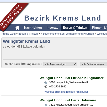
Bezirk Krems Land
Nachrichten
Inserate
Essen & Trinken
Firmen & 
Krems Land
»
Essen & Trinken
»
»
Buschenschenken, Weingüter und Heurigen
»
Weingüt
Weingüter Krems Land
es wurden
461 Lokale
gefunden
Suche nach Öffnungszeiten :
Weingut Erich und Elfriede Klinglhuber
3550
Langenlois
,
Walterstraße 42
+43 2734 2692
Weingut Erich und Elfriede Klinglhuber
Weingut Erich und Herta Hubmaier
3621
Mitterarnsdorf
,
Mitterarnsdorf 10