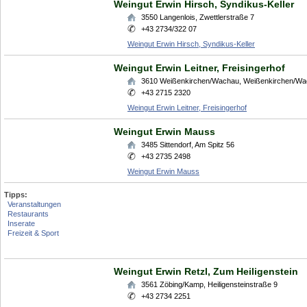
Weingut Erwin Hirsch, Syndikus-Keller
3550
Langenlois
,
Zwettlerstraße 7
+43 2734/322 07
Weingut Erwin Hirsch, Syndikus-Keller
Weingut Erwin Leitner, Freisingerhof
3610
Weißenkirchen/Wachau
,
Weißenkirchen/Wa
+43 2715 2320
Weingut Erwin Leitner, Freisingerhof
Weingut Erwin Mauss
3485
Sittendorf
,
Am Spitz 56
+43 2735 2498
Weingut Erwin Mauss
Tipps:
Veranstaltungen
Restaurants
Inserate
Freizeit & Sport
Weingut Erwin Retzl, Zum Heiligenstein
3561
Zöbing/Kamp
,
Heiligensteinstraße 9
+43 2734 2251