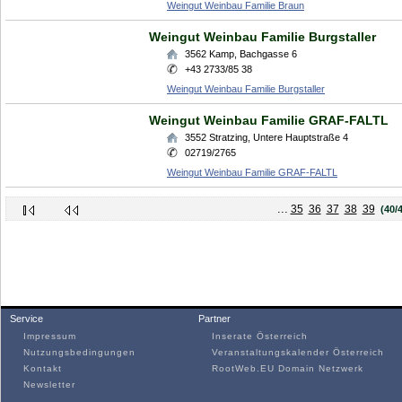
Weingut Weinbau Familie Braun
Weingut Weinbau Familie Burgstaller
3562
Kamp
,
Bachgasse 6
+43 2733/85 38
Weingut Weinbau Familie Burgstaller
Weingut Weinbau Familie GRAF-FALTL
3552
Stratzing
,
Untere Hauptstraße 4
02719/2765
Weingut Weinbau Familie GRAF-FALTL
...
35
36
37
38
39
(40/
Service
Partner
Impressum
Inserate Österreich
Nutzungsbedingungen
Veranstaltungskalender Österreich
Kontakt
RootWeb.EU Domain Netzwerk
Newsletter