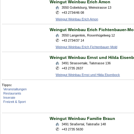
Weingut Weinbau Erich Amon
3550
Gobelsburg
,
Weinstrasse 13
+43 2734/46 08
Weingut Weinbau Erich Amon
Weingut Weinbau Erich Fichtenbauer-Mo
3550
Langenlois
,
Rosenhügelweg 12
+43 2734/37 14
Weingut Weinbau Erich Fichtenbauer-Mold
Weingut Weinbau Ernst und Hilda Eisen
3491
Strassertale
,
Talstrasse 136
+43 2735 2637
Weingut Weinbau Ernst und Hilda Eisenbock
Tipps:
Veranstaltungen
Restaurants
Inserate
Freizeit & Sport
Weingut Weinbau Familie Braun
3491
Straßertal
,
Talstraße 148
+43 2735 5630