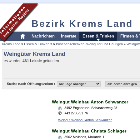
Bezirk Krems Land
Nachrichten
Inserate
Essen & Trinken
Firmen & 
Krems Land
»
Essen & Trinken
»
»
Buschenschenken, Weingüter und Heurigen
»
Weingüt
Weingüter Krems Land
es wurden
461 Lokale
gefunden
Suche nach Öffnungszeiten :
Weingut Weinbau Anton Schwanzer
3492
Engabrunn
,
Sebastianweg 28
+43 2735/51 76
Weingut Weinbau Anton Schwanzer
Weingut Weinbau Christa Schlager
3562
Mollands
,
Mollands 11