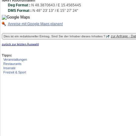
NAVI Koordinaten
Deg Format :
N
48.3870643
/ E
15.4565445
DMS Format :
N 48° 23' 13'' / E 15° 27' 24''
Anreise mit Google Maps planen!
zur Anfrage - D
Dies ist ein redaktioneller Eintrag. Sind Sie der Inhaber dieses Inhaltes ?
zurück zur letzten Auswahl
Tipps:
Veranstaltungen
Restaurants
Inserate
Freizeit & Sport