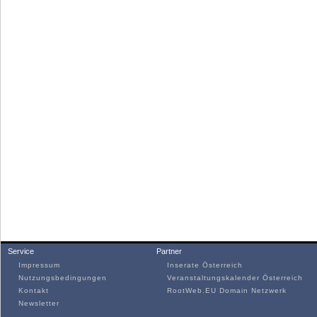
Service
Partner
Impressum
Inserate Österreich
Nutzungsbedingungen
Veranstaltungskalender Österreich
Kontakt
RootWeb.EU Domain Netzwerk
Newsletter