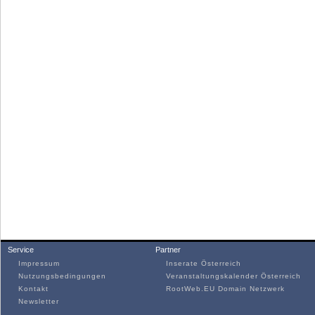
Service
Partner
Impressum
Inserate Österreich
Nutzungsbedingungen
Veranstaltungskalender Österreich
Kontakt
RootWeb.EU Domain Netzwerk
Newsletter