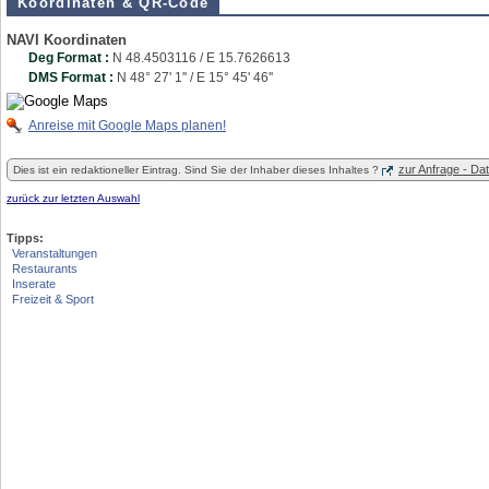
Koordinaten & QR-Code
NAVI Koordinaten
Deg Format :
N
48.4503116
/ E
15.7626613
DMS Format :
N 48° 27' 1'' / E 15° 45' 46''
Anreise mit Google Maps planen!
zur Anfrage - D
Dies ist ein redaktioneller Eintrag. Sind Sie der Inhaber dieses Inhaltes ?
zurück zur letzten Auswahl
Tipps:
Veranstaltungen
Restaurants
Inserate
Freizeit & Sport