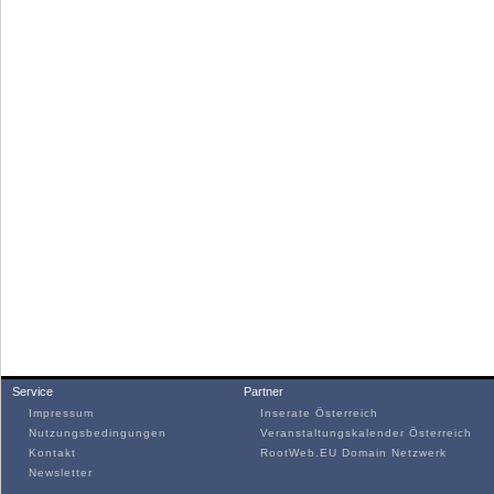
Service
Partner
Impressum
Inserate Österreich
Nutzungsbedingungen
Veranstaltungskalender Österreich
Kontakt
RootWeb.EU Domain Netzwerk
Newsletter