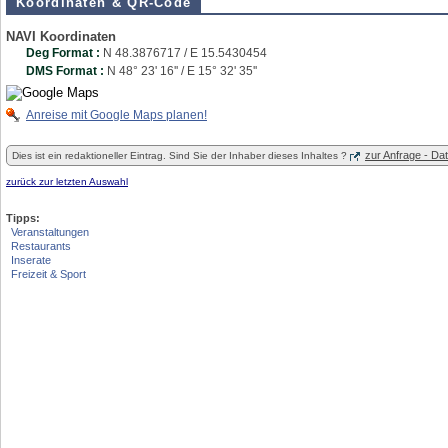
Koordinaten & QR-Code
NAVI Koordinaten
Deg Format :
N
48.3876717
/ E
15.5430454
DMS Format :
N 48° 23' 16'' / E 15° 32' 35''
Anreise mit Google Maps planen!
zur Anfrage - D
Dies ist ein redaktioneller Eintrag. Sind Sie der Inhaber dieses Inhaltes ?
zurück zur letzten Auswahl
Tipps:
Veranstaltungen
Restaurants
Inserate
Freizeit & Sport