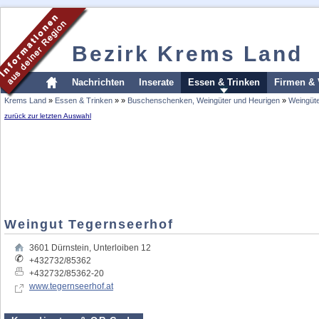
Bezirk Krems Land
Nachrichten
Inserate
Essen & Trinken
Firmen & 
Krems Land
»
Essen & Trinken
»
»
Buschenschenken, Weingüter und Heurigen
»
Weingüt
zurück zur letzten Auswahl
Weingut Tegernseerhof
3601
Dürnstein
,
Unterloiben 12
+432732/85362
+432732/85362-20
www.tegernseerhof.at