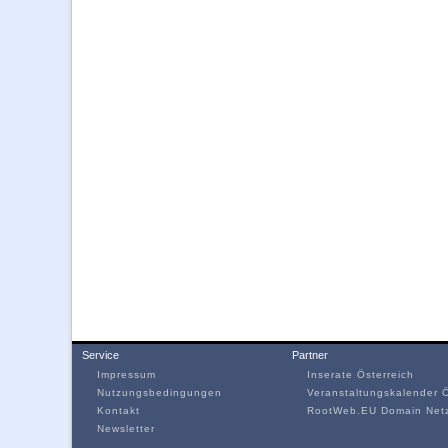
Service
Partner
Impressum
Inserate Österreich
Nutzungsbedingungen
Veranstaltungskalender Ö
Kontakt
RootWeb.EU Domain Net
Newsletter