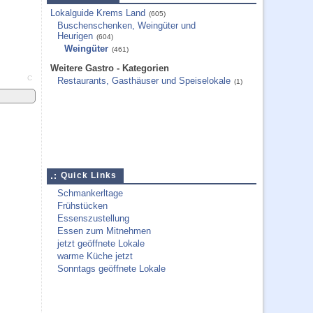
Lokalguide Krems Land
(605)
Buschenschenken, Weingüter und
Heurigen
(604)
Weingüter
(461)
Weitere Gastro - Kategorien
C
Restaurants, Gasthäuser und Speiselokale
(1)
Quick Links
Schmankerltage
Frühstücken
Essenszustellung
Essen zum Mitnehmen
jetzt geöffnete Lokale
warme Küche jetzt
Sonntags geöffnete Lokale