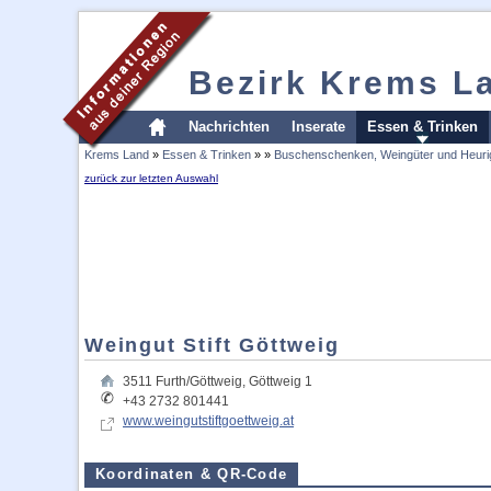
Bezirk Krems L
Nachrichten
Inserate
Essen & Trinken
Krems Land
»
Essen & Trinken
»
»
Buschenschenken, Weingüter und Heuri
zurück zur letzten Auswahl
Weingut Stift Göttweig
3511
Furth/Göttweig
,
Göttweig 1
+43 2732 801441
www.weingutstiftgoettweig.at
Koordinaten & QR-Code