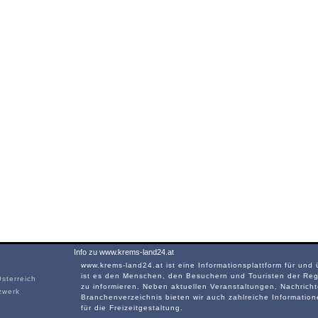
Info zu www.krems-land24.at
www.krems-land24.at ist eine Informationsplattform für und
ist es den Menschen, den Besuchern und Touristen der Reg
sterreich
zu informieren. Neben aktuellen Veranstaltungen, Nachrich
zwerk
Branchenverzeichnis bieten wir auch zahlreiche Informatio
für die Freizeitgestaltung.