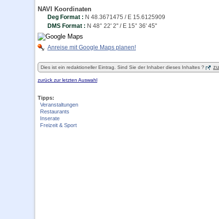
NAVI Koordinaten
Deg Format :
N
48.3671475
/ E
15.6125909
DMS Format :
N 48° 22' 2'' / E 15° 36' 45''
Anreise mit Google Maps planen!
zu
Dies ist ein redaktioneller Eintrag. Sind Sie der Inhaber dieses Inhaltes ?
zurück zur letzten Auswahl
Tipps:
Veranstaltungen
Restaurants
Inserate
Freizeit & Sport