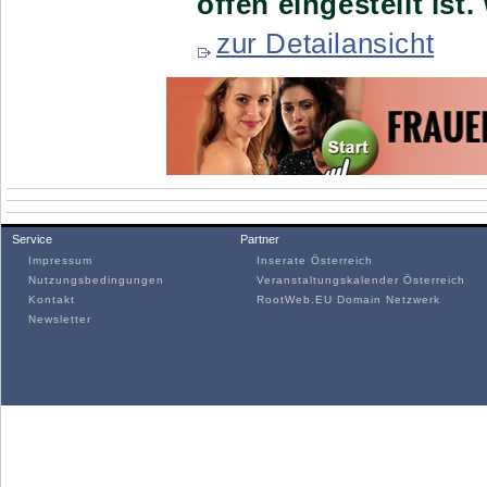
offen eingestellt is
zur Detailansicht
Service
Partner
Impressum
Inserate Österreich
Nutzungsbedingungen
Veranstaltungskalender Österreich
Kontakt
RootWeb.EU Domain Netzwerk
Newsletter