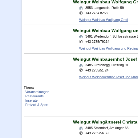
Weingut Weinbau Wolfgang Gr
3553
Langenlois
,
Reith 59
+43 2734 8258
Weingut Weinbau Wolfgang Groll
Weingut Weinbau Wolfgang un
3491
Wiedendorf
,
Schlossstrasse 
+43 2735/79214
Weingut Weinbau Wolfgang und Regina
Weingut Weinbauernhof Josef 
3485
Grafenegg
,
Ortsring 91
+43 2735/51 24
Weingut Weinbauernhof Josef und Marg
Tipps:
Veranstaltungen
Restaurants
Inserate
Freizeit & Sport
Weingut Weingärtnerei Christa
3485
Sittendorf
,
Am Anger 66
+43 2735/56 59