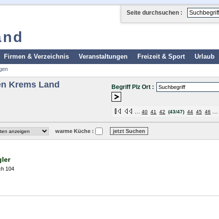
Seite durchsuchen :
and
Firmen & Verzeichnis
Veranstaltungen
Freizeit & Sport
Urlaub
gen
en Krems Land
Begriff Plz Ort :
...
...
40
41
42
(43/47)
44
45
46
warme Küche :
ler
ch 104