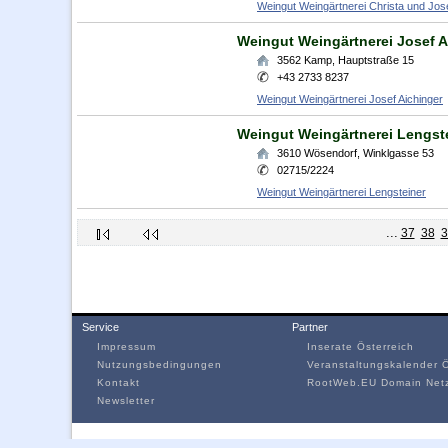
Weingut Weingärtnerei Christa und Jos
Weingut Weingärtnerei Josef A
3562
Kamp
,
Hauptstraße 15
+43 2733 8237
Weingut Weingärtnerei Josef Aichinger
Weingut Weingärtnerei Lengst
3610
Wösendorf
,
Winklgasse 53
02715/2224
Weingut Weingärtnerei Lengsteiner
...
37
38
3
Service
Partner
Impressum
Inserate Österreich
Nutzungsbedingungen
Veranstaltungskalender Ö
Kontakt
RootWeb.EU Domain Net
Newsletter