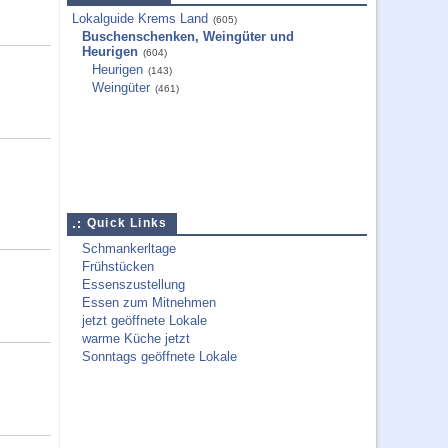
Lokalguide Krems Land
(605)
Buschenschenken, Weingüter und
Heurigen
(604)
Heurigen
(143)
Weingüter
(461)
Quick Links
Schmankerltage
Frühstücken
Essenszustellung
Essen zum Mitnehmen
jetzt geöffnete Lokale
warme Küche jetzt
Sonntags geöffnete Lokale