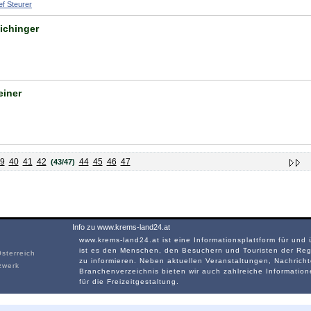
ef Steurer
ichinger
einer
9
40
41
42
44
45
46
47
(43/47)
Info zu www.krems-land24.at
www.krems-land24.at ist eine Informationsplattform für und
ist es den Menschen, den Besuchern und Touristen der Reg
sterreich
zu informieren. Neben aktuellen Veranstaltungen, Nachrich
zwerk
Branchenverzeichnis bieten wir auch zahlreiche Informatio
für die Freizeitgestaltung.