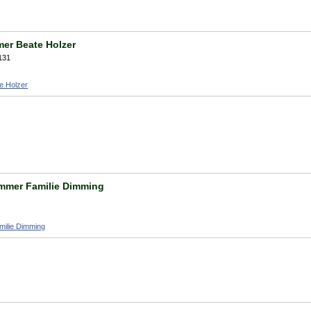
er Beate Holzer
131
e Holzer
mmer Familie Dimming
ilie Dimming