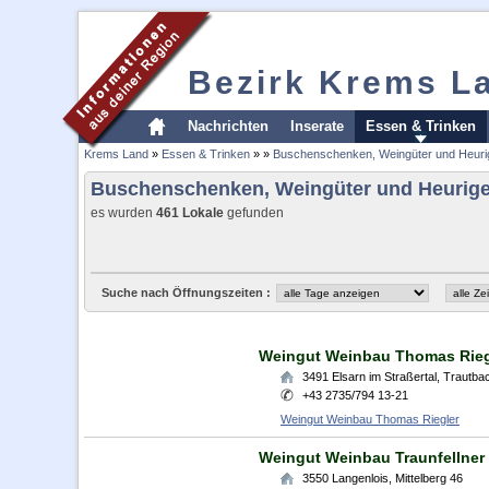
Bezirk Krems L
Nachrichten
Inserate
Essen & Trinken
Krems Land
»
Essen & Trinken
»
»
Buschenschenken, Weingüter und Heuri
Buschenschenken, Weingüter und Heurig
es wurden
461 Lokale
gefunden
Suche nach Öffnungszeiten :
Weingut Weinbau Thomas Rieg
3491
Elsarn im Straßertal
,
Trautba
+43 2735/794 13-21
Weingut Weinbau Thomas Riegler
Weingut Weinbau Traunfellner
3550
Langenlois
,
Mittelberg 46