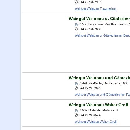
+43 2734/29 55
Weingut Weinbau Traunfellner
Weingut Weinbau u. Gästezimm
3550
Langenlois
,
Zwettler Strasse 
+43 2734/2888
Weingut Weinbau u. Gästezimmer Beat
Weingut Weinbau und Gästezi
3491
Straßertal
,
Bahnstraße 190
+43 2735 2920
Weingut Weinbau und Gästezimmer Fam
Weingut Weinbau Walter Groll
3562
Mollands
,
Mollands 8
+43 2733/84 46
Weingut Weinbau Walter Groll