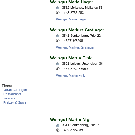
Weingut Maria Hager
3562
Mollands
,
Mollands 53
++43 2733 283
Weingut Maria Hager
Weingut Markus Grafinger
3541
Senftenberg
,
Priel 22
+432719/8208
Weingut Markus Grafinger
Weingut Martin Fink
3601
Loiben
,
Unterloiben 36
+43 02732-87050
Weingut Martin Fink
Tipps:
Veranstaltungen
Restaurants
Inserate
Freizeit & Sport
Weingut Martin Nigl
3541
Senftenberg
,
Priel 7
+432719/2609