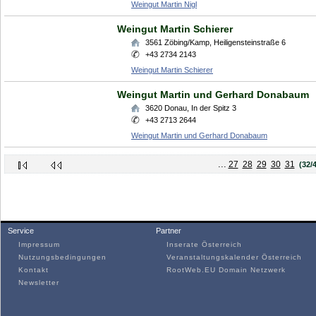
Weingut Martin Nigl
Weingut Martin Schierer
3561
Zöbing/Kamp
,
Heiligensteinstraße 6
+43 2734 2143
Weingut Martin Schierer
Weingut Martin und Gerhard Donabaum
3620
Donau
,
In der Spitz 3
+43 2713 2644
Weingut Martin und Gerhard Donabaum
...
27
28
29
30
31
(32/
Service
Partner
Impressum
Inserate Österreich
Nutzungsbedingungen
Veranstaltungskalender Österreich
Kontakt
RootWeb.EU Domain Netzwerk
Newsletter