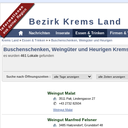
Bezirk Krems Land
Nachrichten
Inserate
Essen & Trinken
Firmen & 
Krems Land
»
Essen & Trinken
»
»
Buschenschenken, Weingüter und Heurigen
Buschenschenken, Weingüter und Heurigen Krem
es wurden
461 Lokale
gefunden
Suche nach Öffnungszeiten :
Weingut Malat
3511
Palt
,
Lindengasse 27
+43 2732 82934
Weingut Malat
Weingut Manfred Felsner
3485
Haitzendorf
,
Grunddorf 48