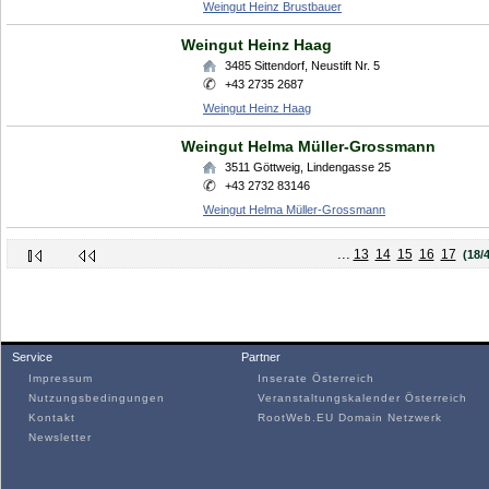
Weingut Heinz Brustbauer
Weingut Heinz Haag
3485
Sittendorf
,
Neustift Nr. 5
+43 2735 2687
Weingut Heinz Haag
Weingut Helma Müller-Grossmann
3511
Göttweig
,
Lindengasse 25
+43 2732 83146
Weingut Helma Müller-Grossmann
...
13
14
15
16
17
(18/
Service
Partner
Impressum
Inserate Österreich
Nutzungsbedingungen
Veranstaltungskalender Österreich
Kontakt
RootWeb.EU Domain Netzwerk
Newsletter