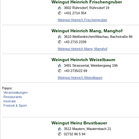
Weingut Heinrich Frischengruber
3602
Rührsdorf
,
Rührsdorf 19
+431 2714 354
Weingut Heinrich Frischengruber
Weingut Heinrich Mang, Manghof
3610
Weißenkirchen/Wachau
,
Bachstraße 86
+43 2715 2339
Weingut Heinrich Mang, Manghof
Weingut Heinrich Weixelbaum
3491
Strassertal
,
Weinbergweg 196
+43 2735/22 69
Weingut Heinrich Weixelbaum
Tipps:
Veranstaltungen
Restaurants
Inserate
Freizeit & Sport
Weingut Heinz Brustbauer
3512
Mautern
,
Mauternbach 21
02732 86 5 94